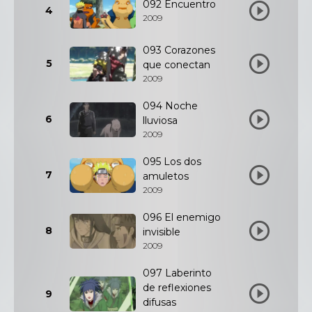
092 Encuentro
4
2009
093 Corazones
5
que conectan
2009
094 Noche
6
lluviosa
2009
095 Los dos
7
amuletos
2009
096 El enemigo
8
invisible
2009
097 Laberinto
de reflexiones
9
difusas