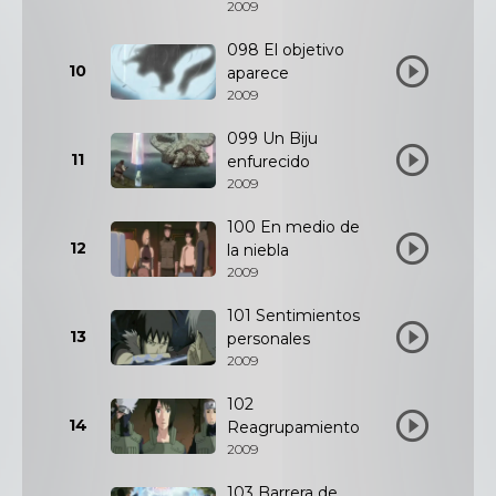
2009
098 El objetivo
10
aparece
2009
099 Un Biju
11
enfurecido
2009
100 En medio de
12
la niebla
2009
101 Sentimientos
13
personales
2009
102
14
Reagrupamiento
2009
103 Barrera de