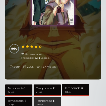
96
23
Puntuaciones
Promedio:
4,78
Sobre 5
24m
2008
11.3K Visitas
Temporada
Temporada
1
Temporada
2
3
32 Ep.
21 Ep.
18 Ep.
Temporada
4
Temporada
5
17 Ep.
24 Ep.