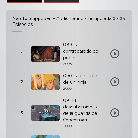
Naruto Shippuden – Audio Latino - Temporada
5
-
24
Episodios
089 La
contrapartida del
1
poder
2008
090 La decisión
2
de un ninja
2008
091 El
descubrimiento
3
de la guarida de
Orochimaru
2009