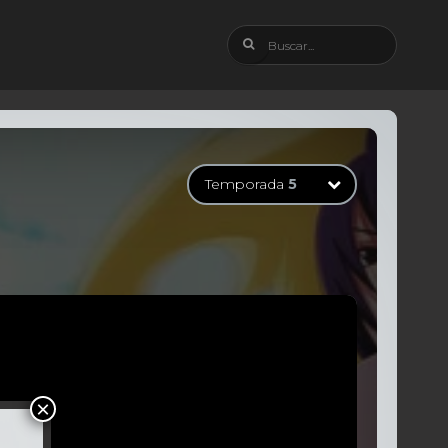
Temporada
5
Temporada
1
32 Episodios
Temporada
2
21 Episodios
Temporada
3
18 Episodios
Temporada
4
17 Episodios