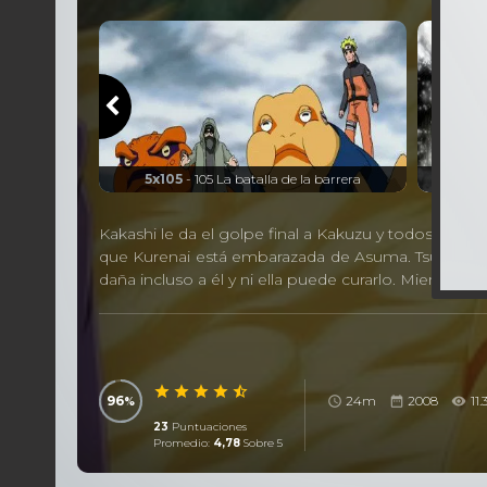
u cristalino
5x105
- 105 La batalla de la barrera
Kakashi le da el golpe final a Kakuzu y todos reg
que Kurenai está embarazada de Asuma. Tsunade, al 
daña incluso a él y ni ella puede curarlo. Mientras
96
24m
2008
11.
23
Puntuaciones
Promedio:
4,78
Sobre 5