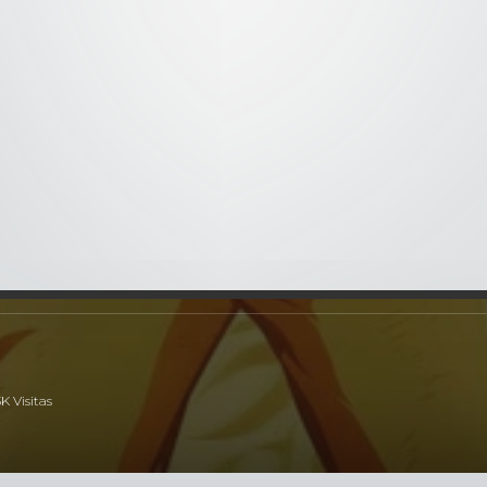
5x106
- 106Camelias rojas
5x107
- 107 Nido de víbora
resan a Konoha. Shikamaru se encuentra con Kurenai en el cement
ver las heridas de Naruto, le ordena a Kakashi que no permita qu
 tanto, en la guarida de Orochimaru, éste le ordena a Kabuto que 
3K Visitas