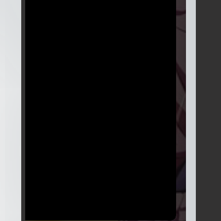
Temporada
5
24 Episodios