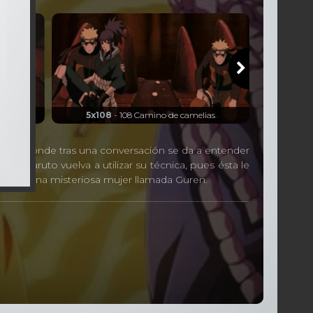
s
5x108
- 108 Camino de camelias
5x109
-
erio, donde tras una conversación se da a entender
e Naruto vuelva a utilizar su técnica, pues ésta le
llame a una misteriosa mujer llamada Guren.