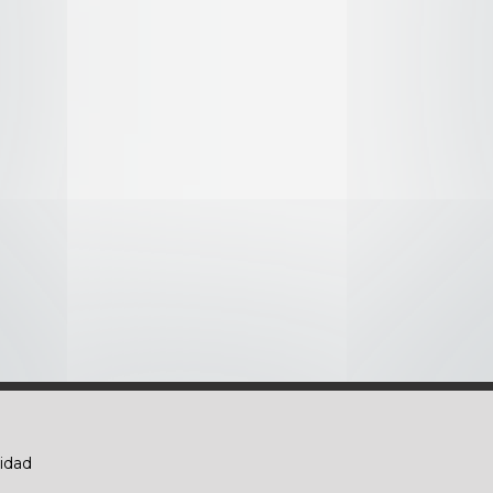
 espalda
lones de años
nidad