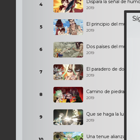
Dispara la señal de hum
4
2019
El principio del mundo d
5
2019
Dos países del mundo de
6
2019
El paradero de dos millo
7
2019
Camino de piedra
8
2019
Que se haga la luz de la 
9
2019
Una tenue alianza
10