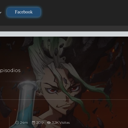
Facebook
pisodios
24m
2019
3.2K Visitas