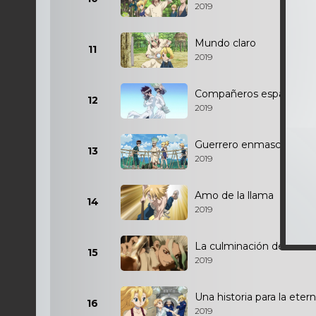
2019
Mundo claro
11
2019
Compañeros espalda con
12
2019
Guerrero enmascarado
13
2019
Amo de la llama
14
2019
La culminación de 2 mil
15
2019
Una historia para la eter
16
2019