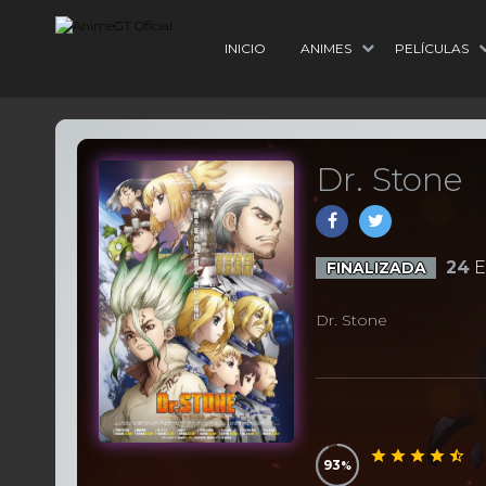
INICIO
ANIMES
PELÍCULAS
Dr. Stone
24
E
FINALIZADA
Dr. Stone
93