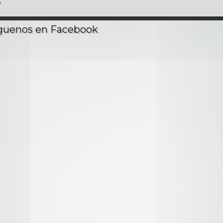
o
e piedra
 piedra
nes de años
ciencia