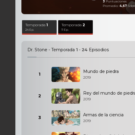
3
Puntuaciones
Promedio:
4,67
Sobr
Temporada
1
Temporada
2
24 Ep.
11 Ep.
Dr. Stone - Temporada
1
-
24
Episodios
Mundo de piedra
1
2019
Rey del mundo de piedr
2
2019
Armas de la ciencia
3
2019