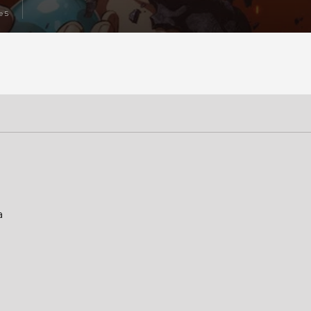
e 5
a