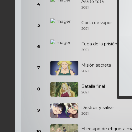
Asalto total
4
2021
Gorila de vapor
5
2021
Fuga de la prisión
6
2021
Misión secreta
7
2021
Batalla final
8
2021
Destruir y salvar
9
2021
El equipo de etiqueta m
10