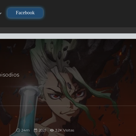
Facebook
isodios
24m
2021
3.2K Visitas