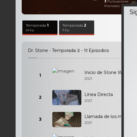
3
Puntuaciones
Promedio:
4,67
Sobr
Temporada
1
Temporada
2
24 Ep.
11 Ep.
Dr. Stone - Temporada
2
-
11
Episodios
Inicio de Stone Wars
1
2021
Línea Directa
2
2021
Llamada de los muertos
3
2021