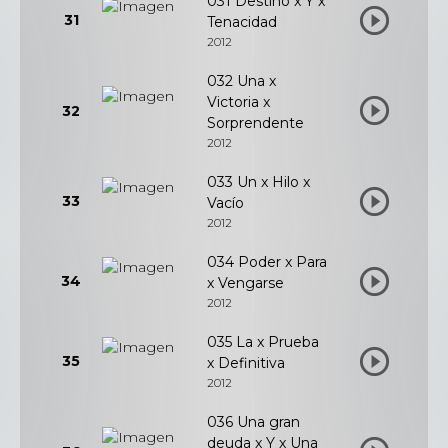
031 Destino x Y x
31
Tenacidad
2012
032 Una x
Victoria x
32
Sorprendente
2012
033 Un x Hilo x
33
Vacío
2012
034 Poder x Para
34
x Vengarse
2012
035 La x Prueba
35
x Definitiva
2012
036 Una gran
deuda x Y x Una