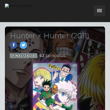
Hunter × Hunter (2011)
62
Episodios
FINALIZADA