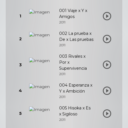
001 Viaje x Y x
1
Amigos
2011
002 La prueba x
2
De x Las pruebas
2011
003 Rivales x
Por x
3
Supervivencia
2011
004 Esperanza x
4
Y x Ambición
2011
005 Hisoka x Es
5
x Sigiloso
2011