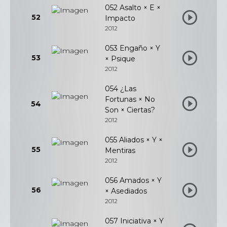
052 Asalto × E ×
52
Impacto
2012
053 Engaño × Y
53
× Psique
2012
054 ¿Las
Fortunas × No
54
Son × Ciertas?
2012
055 Aliados × Y ×
55
Mentiras
2012
056 Amados × Y
56
× Asediados
2012
057 Iniciativa × Y