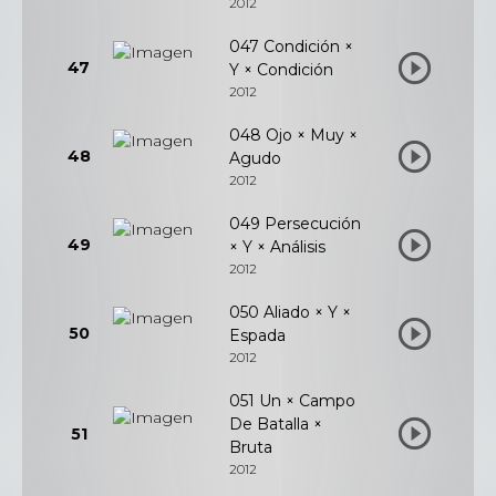
2012
047 Condición ×
47
Y × Condición
2012
048 Ojo × Muy ×
48
Agudo
2012
049 Persecución
49
× Y × Análisis
2012
050 Aliado × Y ×
50
Espada
2012
051 Un × Campo
De Batalla ×
51
Bruta
2012