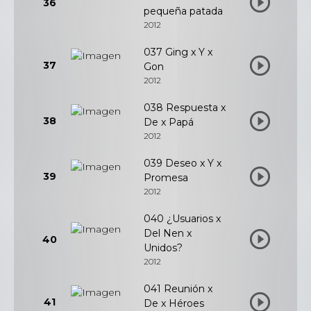
36
pequeña patada
2012
037 Ging x Y x
37
Gon
2012
038 Respuesta x
38
De x Papá
2012
039 Deseo x Y x
39
Promesa
2012
040 ¿Usuarios x
Del Nen x
40
Unidos?
2012
041 Reunión x
41
De x Héroes