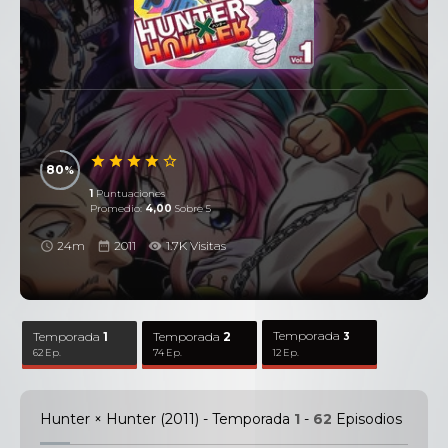
80
1
Puntuaciones
Promedio:
4,00
Sobre 5
24m
2011
1.7K Visitas
Temporada
Temporada
1
Temporada
2
3
62 Ep.
74 Ep.
12 Ep.
Hunter × Hunter (2011) - Temporada
1
-
62
Episodios