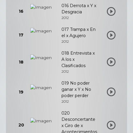
016 Derrota x Y x
16
Desgracia
2012
017 Trampa x En
17
el x Agujero
2012
018 Entrevista x
A los x
18
Clasificados
2012
019 No poder
ganar x Y x No
19
poder perder
2012
020
Desconcertante
20
x Giro de x
Acontecimientos