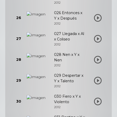
2012
026 Entonces x
26
Y x Después
2012
027 Llegada x Al
27
x Coliseo
2012
028 Nen x Y x
28
Nen
2012
029 Despertar x
29
Y x Talento
2012
030 Fiero x Y x
30
Violento
2012