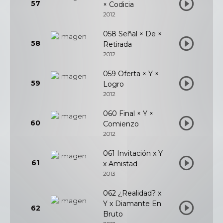
57
× Codicia
2012
058 Señal × De ×
58
Retirada
2012
059 Oferta × Y ×
59
Logro
2012
060 Final × Y ×
60
Comienzo
2012
061 Invitación x Y
61
x Amistad
2013
062 ¿Realidad? x
Y x Diamante En
62
Bruto