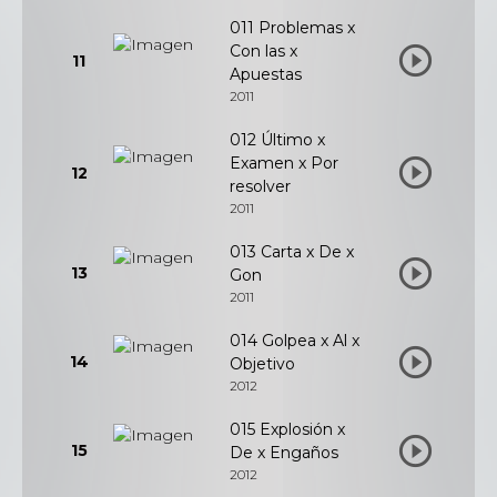
011 Problemas x
Con las x
11
Apuestas
2011
012 Último x
Examen x Por
12
resolver
2011
013 Carta x De x
13
Gon
2011
014 Golpea x Al x
14
Objetivo
2012
015 Explosión x
15
De x Engaños
2012