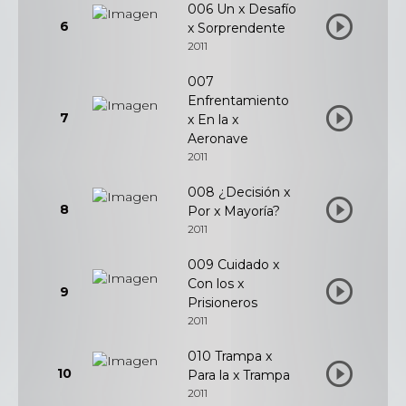
006 Un x Desafío
6
x Sorprendente
2011
007
Enfrentamiento
7
x En la x
Aeronave
2011
008 ¿Decisión x
8
Por x Mayoría?
2011
009 Cuidado x
Con los x
9
Prisioneros
2011
010 Trampa x
10
Para la x Trampa
2011