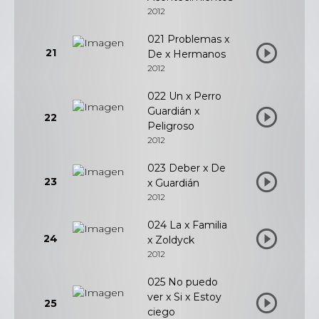
2012
021 Problemas x
21
De x Hermanos
2012
022 Un x Perro
Guardián x
22
Peligroso
2012
023 Deber x De
23
x Guardián
2012
024 La x Familia
24
x Zoldyck
2012
025 No puedo
ver x Si x Estoy
25
ciego