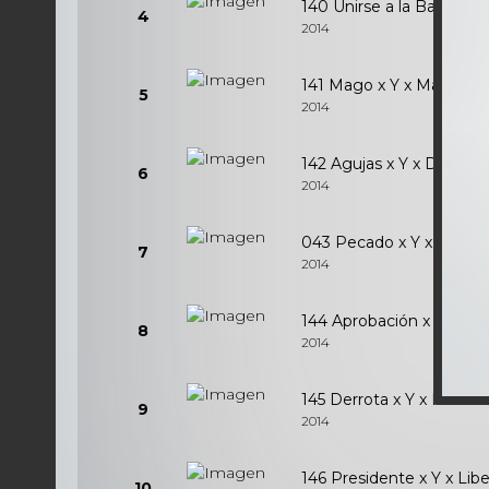
140 Unirse a la Batalla x 
4
2014
141 Mago x Y x Mayord
5
2014
142 Agujas x Y x Deuda
6
2014
043 Pecado x Y x Garra
7
2014
144 Aprobación x Y x Ap
8
2014
145 Derrota x Y x Reunió
9
2014
146 Presidente x Y x Lib
10