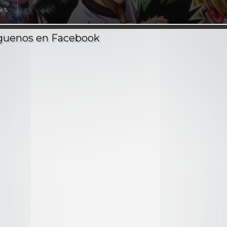
e 5
s
 Zodiacos