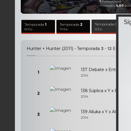
1
Puntuaciones
Promedio:
4,00
Sobr
Temporada
Temporada
1
Temporada
2
3
62 Ep.
74 Ep.
12 Ep.
Hunter × Hunter (2011) - Temporada
3
-
12
Episodio
137 Debate x Entre x los
1
2014
138 Súplica x Y x Favor
2
2014
139 Alluka x Y x Algo
3
2014