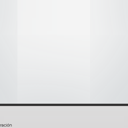
Y x Batalla Abierta
omo
lausos
n
eración