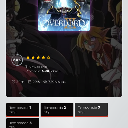
80
1
Puntuaciones
Promedio:
4,00
Sobre 5
24m
2018
729 Visitas
Temporada
Temporada
1
Temporada
2
3
13 Ep.
0 Ep.
0 Ep.
Temporada
4
13 Ep.