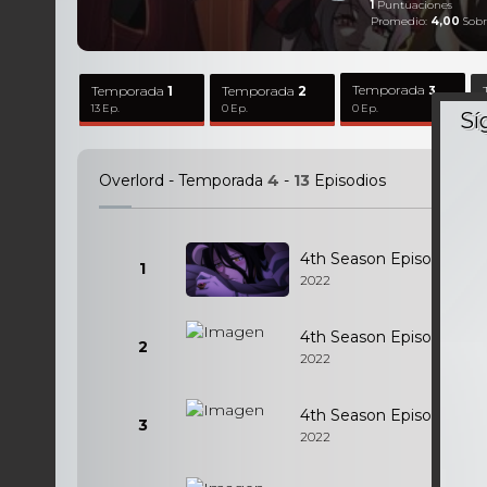
1
Puntuaciones
Promedio:
4,00
Sobr
Temporada
Temporada
1
Temporada
2
3
13 Ep.
0 Ep.
0 Ep.
Overlord - Temporada
4
-
13
Episodios
4th Season Episodio 1
1
2022
4th Season Episodio 2
2
2022
4th Season Episodio 3
3
2022