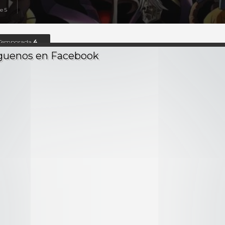
e 5
Temporada
4
13 Ep.