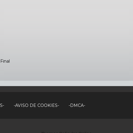
Final
S-
-AVISO DE COOKIES-
-DMCA-