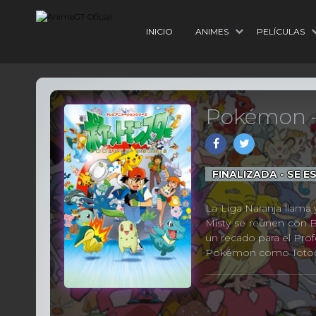
INICIO
ANIMES
PELÍCULAS
Pokémon –
FINALIZADA - SE
La Liga Naranja llama 
Misty se reúnen con B
un recado para el Pro
Pokémon como Totodile