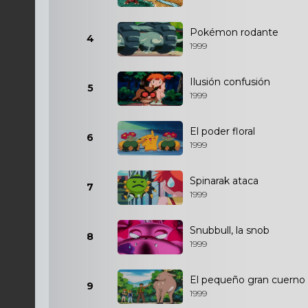
Pokémon rodante
4
1999
Ilusión confusión
5
1999
El poder floral
6
1999
Spinarak ataca
7
1999
Snubbull, la snob
8
1999
El pequeño gran cuerno
9
1999