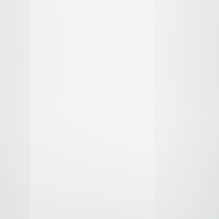
 Charizard
de
e