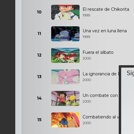
El rescate de Chikorita
10
1999
Una vez en luna llena
11
1999
Fuera el silbato
12
2000
La ignorancia de Blissey
13
2000
Un combate con Bellspr
14
2000
Combatiendo al volador
15
2000