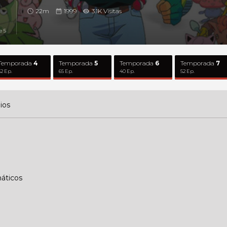
22m
1999
3.1K Visitas
e 5
Temporada
4
Temporada
5
Temporada
6
Temporada
7
52 Ep.
65 Ep.
40 Ep.
52 Ep.
ios
áticos