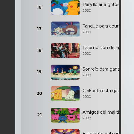
Para llorar a gritos
16
2000
Tanque para aburrir
17
2000
La ambición del ardiente
18
2000
Sonreíd para ganar
19
2000
Chikorita está que muer
20
2000
Amigos del mal tiempo
21
2000
El secreto del superhéro