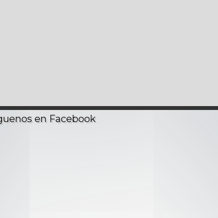
out
 con fuego