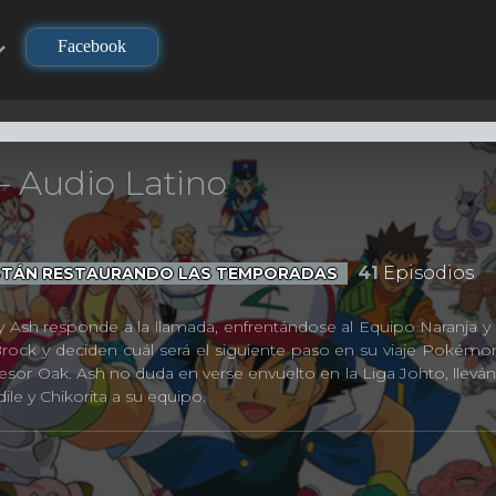
Facebook
 Audio Latino
41
Episodios
 ESTÁN RESTAURANDO LAS TEMPORADAS
y Ash responde a la llamada, enfrentándose al Equipo Naranja y a
rock y deciden cuál será el siguiente paso en su viaje Pokémon
fesor Oak. Ash no duda en verse envuelto en la Liga Johto, llev
 y Chikorita a su equipo.