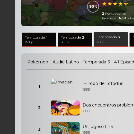
90
2
Puntuaciones
Promedio:
4,50
Sobr
Temporada
Temporada
1
Temporada
2
3
82 Ep.
36 Ep.
41 Ep.
Pokémon – Audio Latino - Temporada
3
-
41
Episod
!El robo de Totodile!
1
1999
Dos encuentros problem
2
1999
Un jugoso final
3
1999