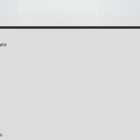
ate
s