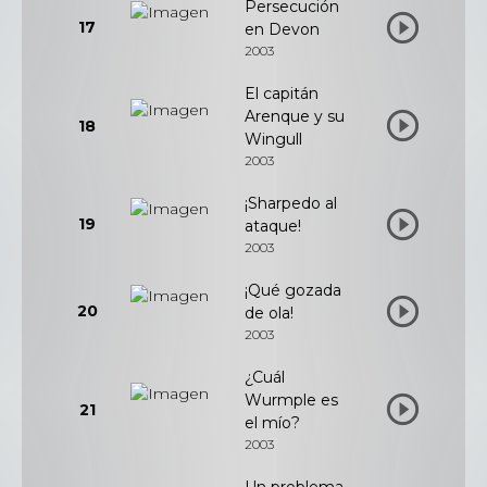
Persecución
17
en Devon
2003
El capitán
Arenque y su
18
Wingull
2003
¡Sharpedo al
19
ataque!
2003
¡Qué gozada
20
de ola!
2003
¿Cuál
Wurmple es
21
el mío?
2003