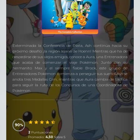
Exterminada la Conferencia de Plata, Ash continúa hacia su
próximo desafío: ¡la región lejana de Hoenn! Mientras que ha de
despedirse de sus viejos amigos, conoce a Aura, una Entrenadora
que acaba de comenzar el viaje Pokémon. Junto con su
hermanito Max y el siempre fiable Brock, este grupo de
Entrenadores Pokémon comienza a perseguir sus sueños.Ash se
anota tres Medallas Gim, mientras que Aura cambia de táctica
para seguir la ruta de los Concursos de una Coordinadora de
Pokémon.
90
2
Puntuaciones
Promedio:
4,50
Sobre 5