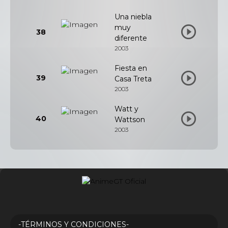
Una niebla
muy
38
diferente
2003
Fiesta en
39
Casa Treta
2003
Watt y
40
Wattson
2003
-TÉRMINOS Y CONDICIONES-