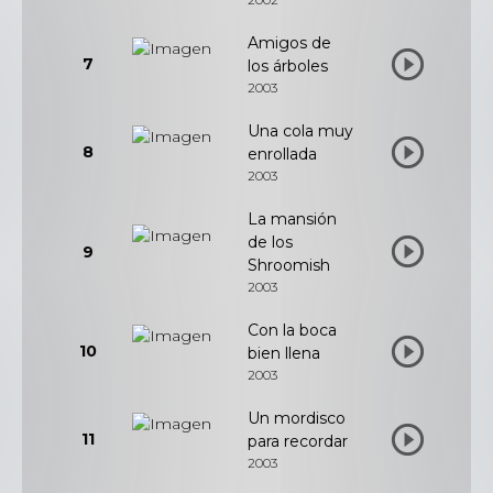
Amigos de
7
los árboles
2003
Una cola muy
8
enrollada
2003
La mansión
de los
9
Shroomish
2003
Con la boca
10
bien llena
2003
Un mordisco
11
para recordar
2003