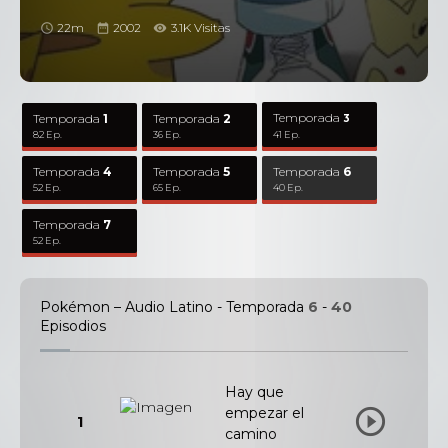
22m
2002
3.1K Visitas
Temporada
Temporada
1
Temporada
2
3
82 Ep.
36 Ep.
41 Ep.
Temporada
4
Temporada
5
Temporada
6
52 Ep.
65 Ep.
40 Ep.
Temporada
7
52 Ep.
Pokémon – Audio Latino - Temporada
6
-
40
Episodios
Hay que
empezar el
1
camino