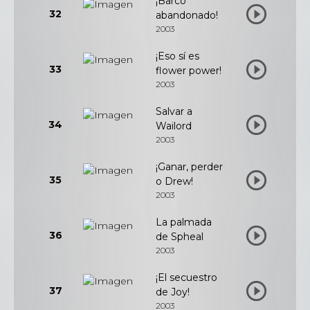
¡Barco
32
abandonado!
2003
¡Eso sí es
33
flower power!
2003
Salvar a
34
Wailord
2003
¡Ganar, perder
35
o Drew!
2003
La palmada
36
de Spheal
2003
¡El secuestro
37
de Joy!
2003