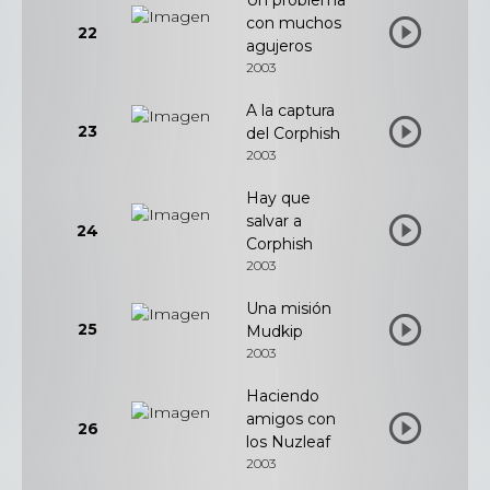
Un problema
con muchos
22
agujeros
2003
A la captura
23
del Corphish
2003
Hay que
salvar a
24
Corphish
2003
Una misión
25
Mudkip
2003
Haciendo
amigos con
26
los Nuzleaf
2003