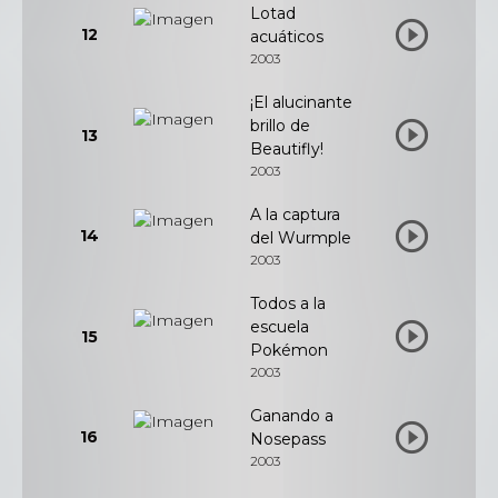
Lotad
12
acuáticos
2003
¡El alucinante
brillo de
13
Beautifly!
2003
A la captura
14
del Wurmple
2003
Todos a la
escuela
15
Pokémon
2003
Ganando a
16
Nosepass
2003