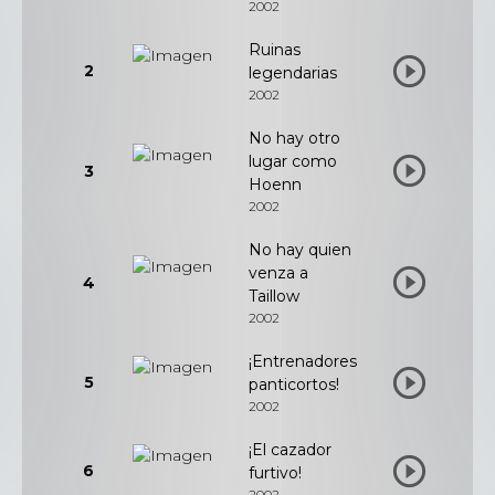
2002
Ruinas
2
legendarias
2002
No hay otro
lugar como
3
Hoenn
2002
No hay quien
venza a
4
Taillow
2002
¡Entrenadores
5
panticortos!
2002
¡El cazador
6
furtivo!
2002