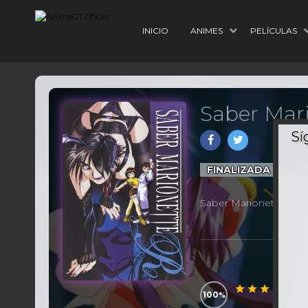
INICIO
ANIMES
PELÍCULAS
Saber Mari
3
Ep
FINALIZADA
Saber Marionette R
100