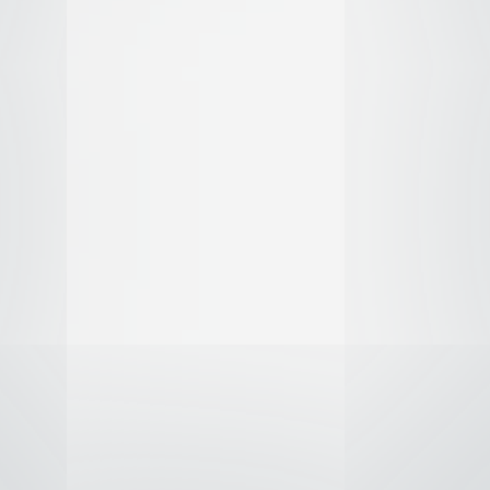
e 5
Temporada
4
3 Ep.
3
Episodios