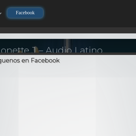
Facebook
onette J – Audio Latino
isodios
30m
1995
4K Visitas