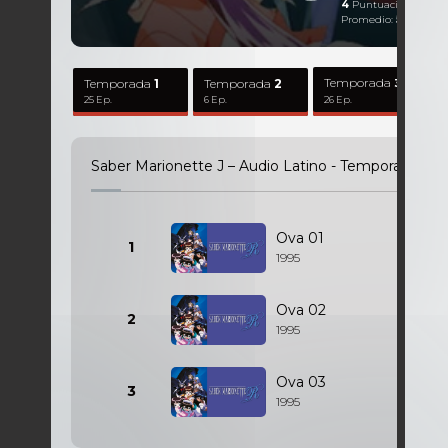
4
Puntuaciones
Promedio:
5,00
Sobr
Temporada
Temporada
1
Temporada
2
3
25 Ep.
6 Ep.
26 Ep.
Saber Marionette J – Audio Latino - Temporada
4
-
Ova 01
1
1995
Ova 02
2
1995
Ova 03
3
1995