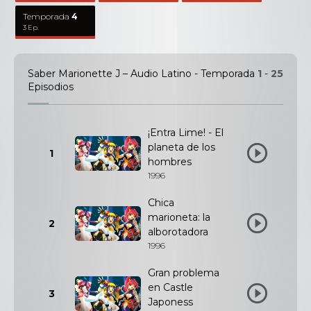
Temporada
4
3 Ep.
Saber Marionette J – Audio Latino - Temporada
1
-
25
Episodios
¡Entra Lime! - El
planeta de los
1
hombres
1996
Chica
marioneta: la
2
alborotadora
1996
Gran problema
en Castle
3
Japoness