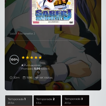
Saber Marionette J
100
4
Puntuaciones
Promedio:
5,00
Sobre 5
30m
1996
4K Visitas
Temporada
Temporada
1
Temporada
2
3
25 Ep.
6 Ep.
26 Ep.