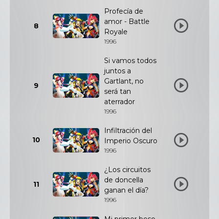
Profecía de
amor - Battle
8
Royale
1996
Si vamos todos
juntos a
Gartlant, no
9
será tan
aterrador
1996
Infiltración del
10
Imperio Oscuro
1996
¿Los circuitos
de doncella
11
ganan el día?
1996