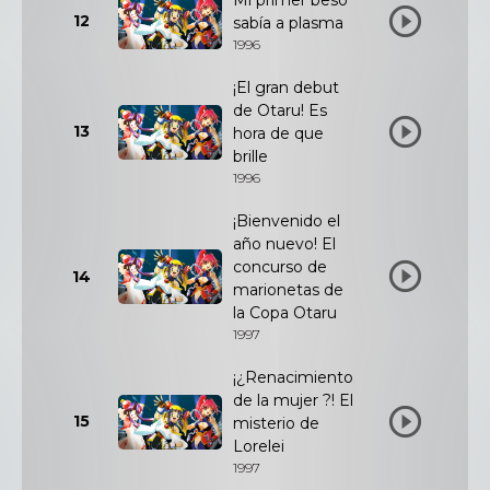
Mi primer beso
12
sabía a plasma
1996
¡El gran debut
de Otaru! Es
13
hora de que
brille
1996
¡Bienvenido el
año nuevo! El
concurso de
14
marionetas de
la Copa Otaru
1997
¡¿Renacimiento
de la mujer ?! El
15
misterio de
Lorelei
1997