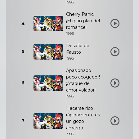
1996
Cherry Panic!
¡El gran plan del
4
romance!
1996
Desafío de
5
Fausto
1996
Apasionado
poco acogedor!
6
¡Ataque de
amor volador!
1996
Hacerse rico
rápidamente es
7
un gozo
amargo
1996