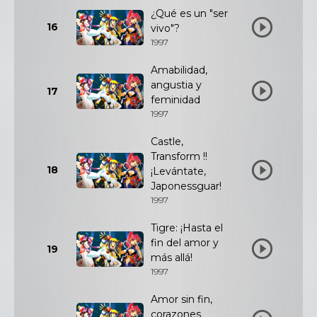
¿Qué es un "ser
16
vivo"?
1997
Amabilidad,
angustia y
17
feminidad
1997
Castle,
Transform !!
18
¡Levántate,
Japonessguar!
1997
Tigre: ¡Hasta el
fin del amor y
19
más allá!
1997
Amor sin fin,
corazones