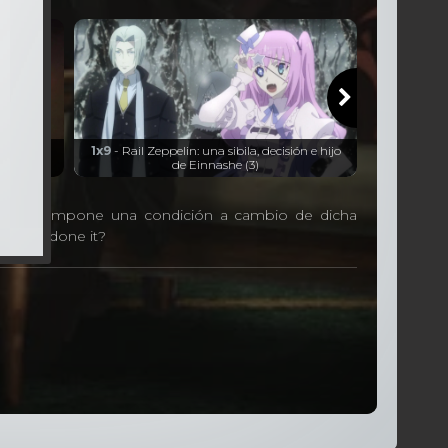
 del rey
1x9
- Rail Zeppelin: una sibila, decisión e hijo
1x10
- Ra
de Einnashe (3)
fugacidad 
 esta le impone una condición a cambio de dicha
 el Why done it?