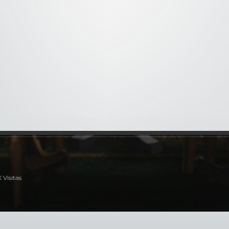
silbato del inicio del viaje y el primer
1x8
- Gordius Wheel y los recuerdos
asesinato
conquistador
mo participó su maestro en la Guerra del Santo Grial, pero
atrapadas junto a Luviagelita en un misterioso incidente. Cuál es
K Visitas