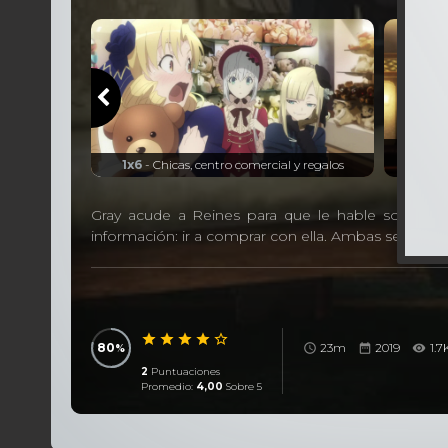
1x7
- El 
y el Ojo Hado
1x6
- Chicas, centro comercial y regalos
Gray acude a Reines para que le hable sobre có
información: ir a comprar con ella. Ambas se verán 
80
23m
2019
1.7
2
Puntuaciones
Promedio:
4,00
Sobre 5