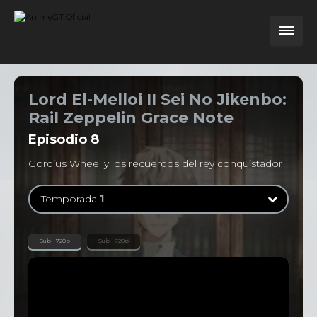
Lord El-Melloi II Sei No Jikenbo:
Rail Zeppelin Grace Note
Episodio
8
Gordius Wheel y los recuerdos del rey conquistador
Temporada
1
Temporada
1
Sub - 720p
Sub - 720p
13 Episodios