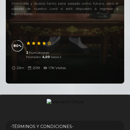
irresoluble y elusivo tanto para pasado como futuro, pero el
pasado de nuestro Lord sí está dispuesto a regresar a
tormentarlo.
80
2
Puntuaciones
Promedio:
4,00
Sobre 5
23m
2019
1.7K Visitas
-TÉRMINOS Y CONDICIONES-