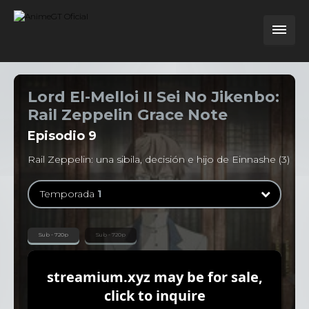
Lord El-Melloi II Sei No Jikenbo:
Rail Zeppelin Grace Note
Episodio
9
Rail Zeppelin: una sibila, decisión e hijo de Einnashe (3)
Temporada
1
Temporada
1
Sub - 720p
Sub - 720p
13 Episodios