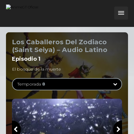
Los Caballeros Del Zodiaco
(Saint Seiya) – Audio Latino
Episodio
1
El bosque de la muerte
Temporada
8
Temporada
1
114 Episodios
Temporada
2
31 Episodios