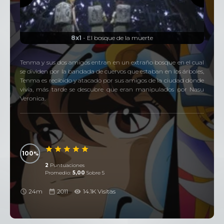
8x1
- El bosque de la muerte
Tenma y sus dos amigos entran en un extraño bosque en el cual
se dividen por la bandada de cuervos que estaban en los árboles,
Tenma es recibido y atacado por sus amigos de la ciudad donde
vivía, más tarde se descubre que eran manipulados por Nasu
Veronica.
100
2
Puntuaciones
Promedio:
5,00
Sobre 5
24m
2011
14.1K Visitas