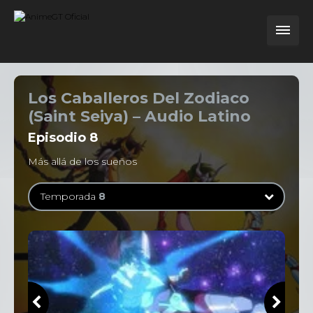
Los Caballeros Del Zodiaco
(Saint Seiya) – Audio Latino
Episodio
8
Más allá de los sueños
Temporada
8
Temporada
1
114 Episodios
Temporada
2
31 Episodios