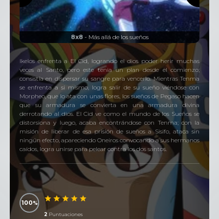
8x8
- Más allá de los sueños
Ikelos enfrenta a El Cid, logrando el dios poder herir muchas
veces al Santo, pero este tenia un plan desde el comienzo;
consistía en dispersar su sangre para vencerlo. Mientras Tenma
se enfrenta a si mismo, logra salir de su sueño viéndose con
Morpheo, que lo ata con unas flores, los sueños de Pegaso hacen
que su armadura se convierta en una armadura divina
derrotando al dios. El Cid ve como el mundo de los Sueños se
distorsiona y luego, acaba encontrándose con Tenma; con la
misión de liberar de esa prisión de sueños a Sisifo, ataca sin
ningún efecto, apareciendo Oneiros convocando a sus hermanos
caídos, logra unirse para pelear contra los dos santos.
100
2
Puntuaciones