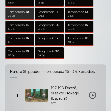
8 Ep.
21 Ep.
20 Ep.
Temporada
10
Temporada
11
Temporada
12
24 Ep.
20 Ep.
31 Ep.
Temporada
13
Temporada
14
Temporada
15
19 Ep.
25 Ep.
26 Ep.
Temporada
16
Temporada
17
Temporada
18
12 Ep.
11 Ep.
19 Ep.
Temporada
19
Temporada
20
20 Ep.
84 Ep.
Naruto Shippüden - Temporada
10
-
24
Episodios
197-198 Danzō,
el sexto Hokage
1
(Especial)
2011