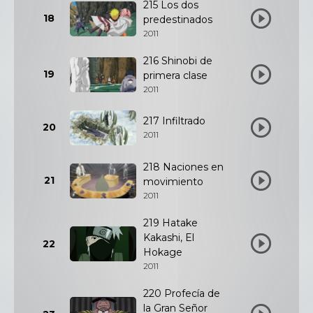
215 Los dos
18
predestinados
2011
216 Shinobi de
19
primera clase
2011
217 Infiltrado
20
2011
218 Naciones en
21
movimiento
2011
219 Hatake
Kakashi, El
22
Hokage
2011
220 Profecía de
la Gran Señor