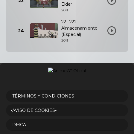
23
Elder
2011
221-222
Almacenamiento
24
(Especial)
2011
-TÉRMINOS Y CONDICIONES-
-AVISO DE COOKIES-
-DMCA-