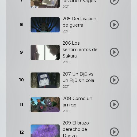
7
los cinco Kages
2011
205 Declaración
8
de guerra
2011
206 Los
sentimientos de
9
Sakura
2011
207 Un Bijū vs
10
un Bijū sin cola
2011
208 Como un
11
amigo
2011
209 El brazo
derecho de
12
Danzō