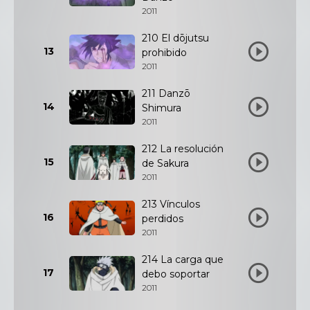
2011
210 El dōjutsu
13
prohibido
2011
211 Danzō
14
Shimura
2011
212 La resolución
15
de Sakura
2011
213 Vínculos
16
perdidos
2011
214 La carga que
17
debo soportar
2011