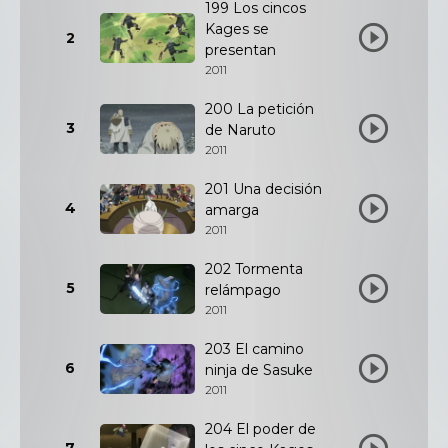
199 Los cincos
Kages se
2
presentan
2011
200 La petición
3
de Naruto
2011
201 Una decisión
4
amarga
2011
202 Tormenta
5
relámpago
2011
203 El camino
6
ninja de Sasuke
2011
204 El poder de