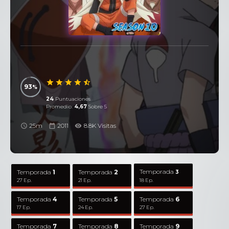
93
24
Puntuaciones
Promedio:
4,67
Sobre 5
25m
2011
8.8K Visitas
Temporada
Temporada
1
Temporada
2
3
27 Ep.
21 Ep.
18 Ep.
Temporada
4
Temporada
5
Temporada
6
17 Ep.
24 Ep.
27 Ep.
Temporada
7
Temporada
8
Temporada
9