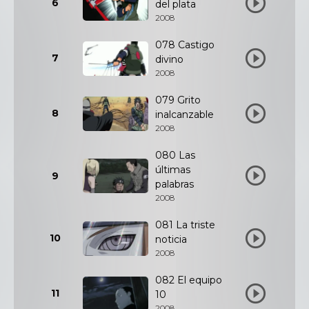
6
del plata
2008
078 Castigo
7
divino
2008
079 Grito
8
inalcanzable
2008
080 Las
últimas
9
palabras
2008
081 La triste
10
noticia
2008
082 El equipo
11
10
2008