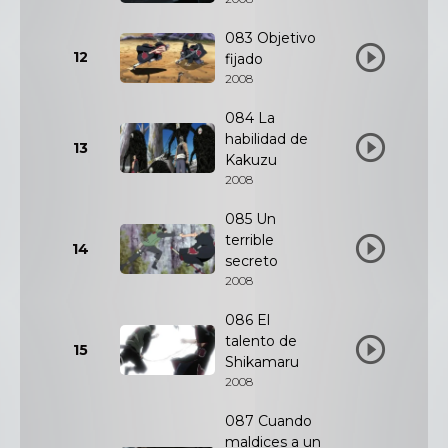
083 Objetivo
12
fijado
2008
084 La
habilidad de
13
Kakuzu
2008
085 Un
terrible
14
secreto
2008
086 El
talento de
15
Shikamaru
2008
087 Cuando
maldices a un