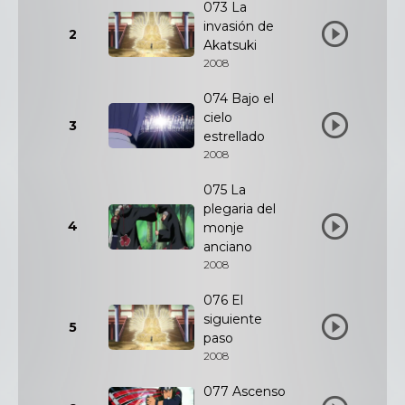
073 La
invasión de
2
Akatsuki
2008
074 Bajo el
cielo
3
estrellado
2008
075 La
plegaria del
4
monje
anciano
2008
076 El
siguiente
5
paso
2008
077 Ascenso