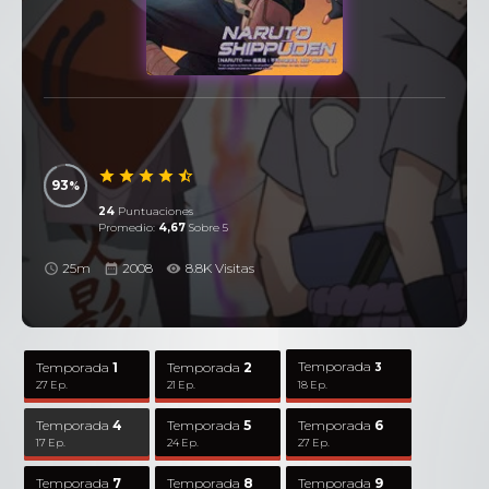
93
24
Puntuaciones
Promedio:
4,67
Sobre 5
25m
2008
8.8K Visitas
Temporada
Temporada
1
Temporada
2
3
27 Ep.
21 Ep.
18 Ep.
Temporada
4
Temporada
5
Temporada
6
17 Ep.
24 Ep.
27 Ep.
Temporada
7
Temporada
8
Temporada
9