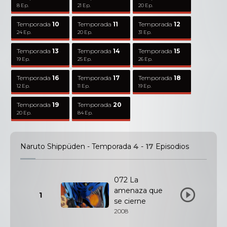
8 Ep.
21 Ep.
20 Ep.
Temporada
10
Temporada
11
Temporada
12
24 Ep.
20 Ep.
31 Ep.
Temporada
13
Temporada
14
Temporada
15
19 Ep.
25 Ep.
26 Ep.
Temporada
16
Temporada
17
Temporada
18
12 Ep.
11 Ep.
19 Ep.
Temporada
19
Temporada
20
20 Ep.
84 Ep.
Naruto Shippüden - Temporada
4
-
17
Episodios
072 La
amenaza que
1
se cierne
2008