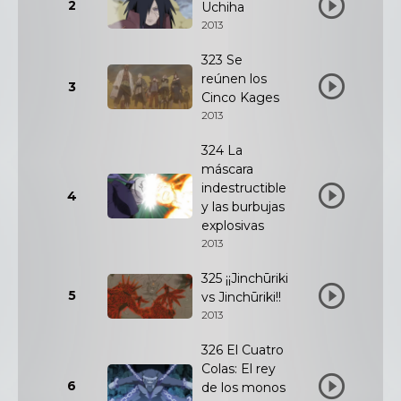
2
Uchiha
2013
323 Se
reúnen los
3
Cinco Kages
2013
324 La
máscara
indestructible
4
y las burbujas
explosivas
2013
325 ¡¡Jinchūriki
5
vs Jinchūriki!!
2013
326 El Cuatro
Colas: El rey
6
de los monos