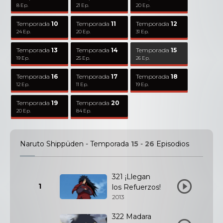
8 Ep.
21 Ep.
20 Ep.
Temporada
10
Temporada
11
Temporada
12
24 Ep.
20 Ep.
31 Ep.
Temporada
13
Temporada
14
Temporada
15
19 Ep.
25 Ep.
26 Ep.
Temporada
16
Temporada
17
Temporada
18
12 Ep.
11 Ep.
19 Ep.
Temporada
19
Temporada
20
20 Ep.
84 Ep.
Naruto Shippüden - Temporada
15
-
26
Episodios
321 ¡Llegan
1
los Refuerzos!
2013
322 Madara