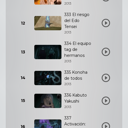
2013
333 El riesgo
del Edo
12
Tensei
2013
334 El equipo
tag de
13
hermanos
2013
335 Konoha
14
de todos
2013
336 Kabuto
15
Yakushi
2013
337
Activación:
16