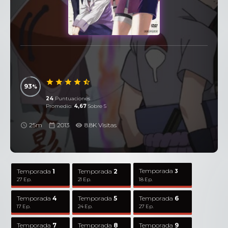
93
24
Puntuaciones
Promedio:
4,67
Sobre 5
25m
2013
8.8K Visitas
Temporada
Temporada
1
Temporada
2
3
27 Ep.
21 Ep.
18 Ep.
Temporada
4
Temporada
5
Temporada
6
17 Ep.
24 Ep.
27 Ep.
Temporada
7
Temporada
8
Temporada
9