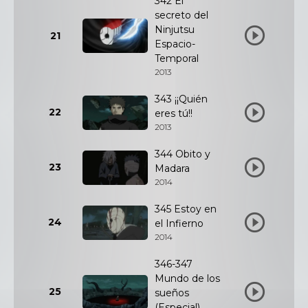
342 El
secreto del
Ninjutsu
21
Espacio-
Temporal
2013
343 ¡¡Quién
22
eres tú!!
2013
344 Obito y
23
Madara
2014
345 Estoy en
24
el Infierno
2014
346-347
Mundo de los
25
sueños
(Especial)