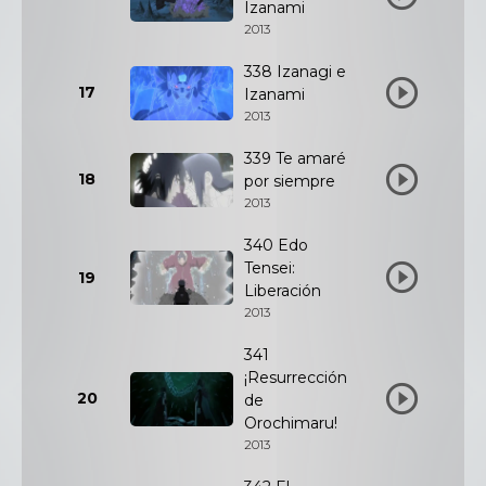
Izanami
2013
338 Izanagi e
17
Izanami
2013
339 Te amaré
18
por siempre
2013
340 Edo
Tensei:
19
Liberación
2013
341
¡Resurrección
20
de
Orochimaru!
2013