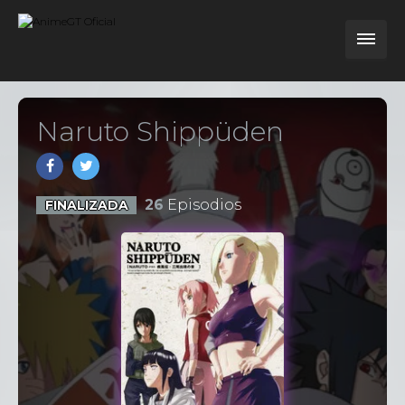
Naruto Shippüden
26
Episodios
FINALIZADA