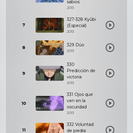
sabios
2013
327-328 Kyūbi
7
(Especial)
2013
329 Dúo
8
2013
330
Predicción de
9
victoria
2013
331 Ojos que
ven en la
10
oscuridad
2013
332 Voluntad
11
de piedra