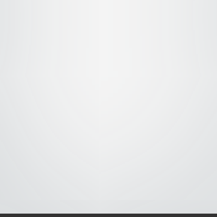
S-
-AVISO DE COOKIES-
-DMCA-