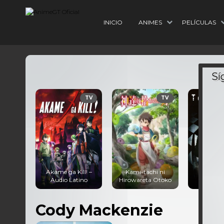
INICIO
ANIMES
PELÍCULAS
TV
TV
Akame ga Kill! –
Kami-tachi ni
Tokyo Gh
Audio Latino
Hirowareta Otoko
Audio La
Cody Mackenzie