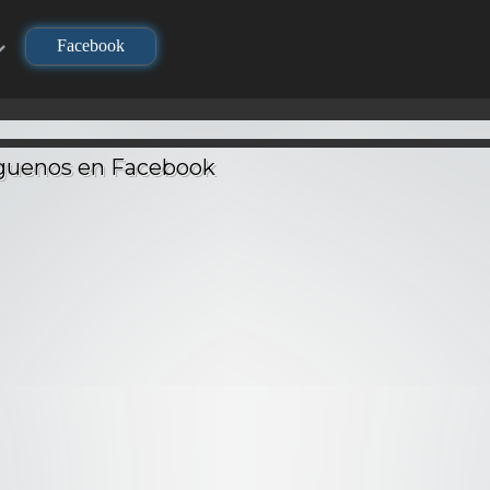
Facebook
TV
TV
TV
Re:Zer
Kimetsu no Yaiba
Kimetsu no Yaiba:
Hajimer
oul –
(Demon Slayer) –
Hashira Geiko-hen
Seikatsu
tino
Audio Latino
– Audio Latino
Lat