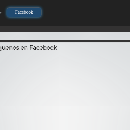
Facebook
TV
TV
TV
Los Cab
Zodia
Seiya)
ki – Audio
DNA² – Audio
Geneshaft – Audio
Batal
ino
Latino
Latino
Dios