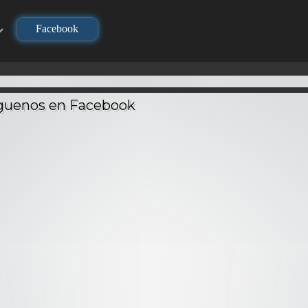
Facebook
TV
TV
TV
Re:Ze
Kimetsu no Yaiba
Kimetsu no Yaiba:
Hajime
houl –
(Demon Slayer) –
Hashira Geiko-hen
Seikats
Latino
Audio Latino
– Audio Latino
La