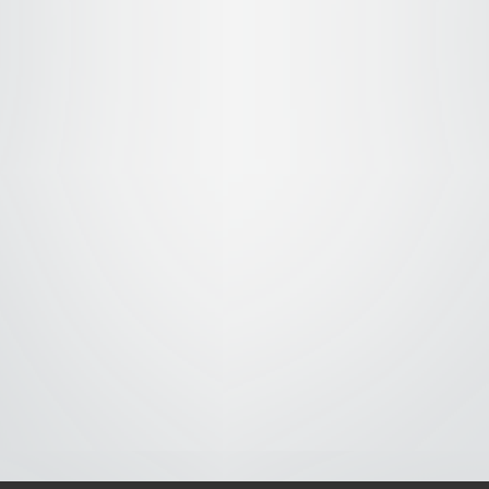
S-
-AVISO DE COOKIES-
-DMCA-