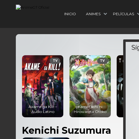
INICIO
ANIMES
PELÍCULAS
TV
TV
Akame ga Kill! –
Kami-tachi ni
Tokyo G
Audio Latino
Hirowareta Otoko
Audio 
Kenichi Suzumura