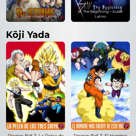
B: The Beginning – Audio
Dr. Stone – Audio Latino
Latino
Kōji Yada
Dragon Ball Z: La Pelea de
Dragon Ball Z: El Hombre