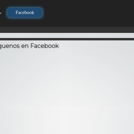
Facebook
TV
TV
TV
Los Cab
Zodia
Seiya)
ki – Audio
DNA² – Audio
Geneshaft – Audio
Batal
ino
Latino
Latino
Dios