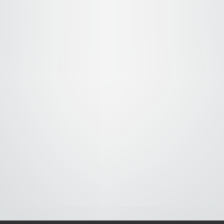
S-
-AVISO DE COOKIES-
-DMCA-