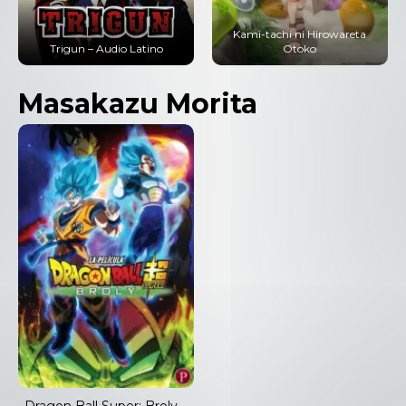
Kami-tachi ni Hirowareta
Trigun – Audio Latino
Otoko
Masakazu Morita
Dragon Ball Super: Broly –