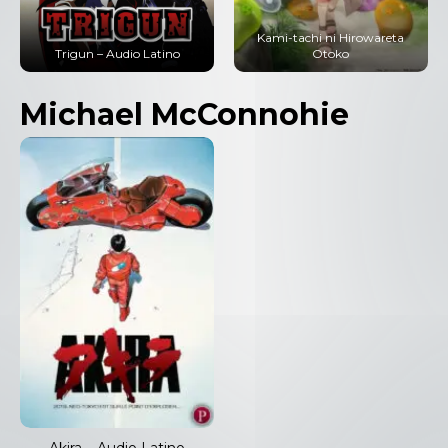
Kami-tachi ni Hirowareta
Ore dake Level Up na Ken
Otoko
(Solo Leveling) – Audio Latino
Michael McConnohie
Akira – Audio Latino