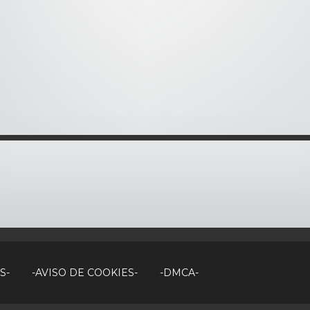
S-
-AVISO DE COOKIES-
-DMCA-