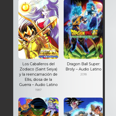
Los Caballeros del
Dragon Ball Super:
D
Zodiaco (Saint Seiya)
Broly – Audio Latino
F
y la reencarnación de
Veg
2018
Ellis, diosa de la
Guerra – Audio Latino
1987