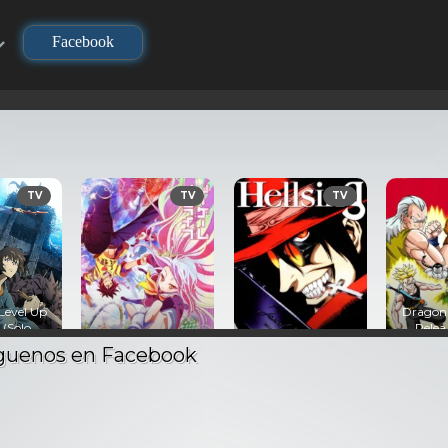
Facebook
TV
TV
720P
Dragon Ball Z: La
Pelea de los 3
o life –
Hellsing – Audio
Saiyajin – Audio
Nanatsu 
Latino
Latino
Latino
Audio