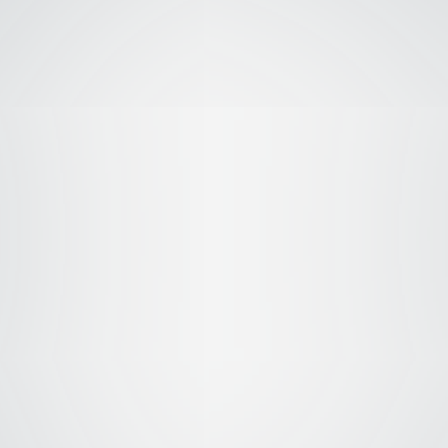
ragon Ball Z: La
Dragon Ball Z: La
Dragon Ball Z: 
usión de Gokū y
Galaxia Corre Peligro
Poder Invencibl
eta – Audio Latino
– Audio Latino
Audio Latino
1995
1193
1993