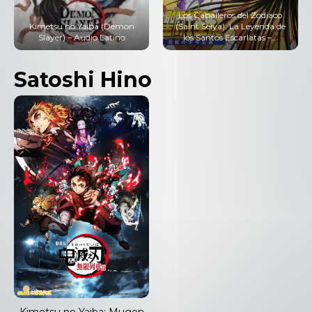
Los Caballeros del Zodiaco
(Saint Seiya): La Leyenda de
los Santos Escarlatas –...
Jujutsu Kaisen – Audio Latino
Satoshi Hino
Kimetsu no Yaiba: Mugen