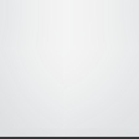
S-
-AVISO DE COOKIES-
-DMCA-