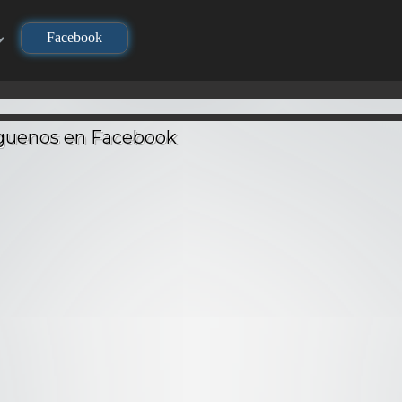
Facebook
TV
TV
TV
no Yaiba
Demi-chan wa
Dragon 
layer) –
Sousou no Frieren –
Kataritai – Audio
Ataque 
Latino
Audio Latino
Latino
– Audi