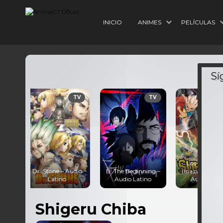
INICIO
ANIMES
PELÍCULAS
TV
TV
TV
Los Super Once
Kimetsu 
– Audio
B: The Beginning –
(Inazuma Eleven) –
(Demon S
o
Audio Latino
Audio Latino
Audio 
Shigeru Chiba