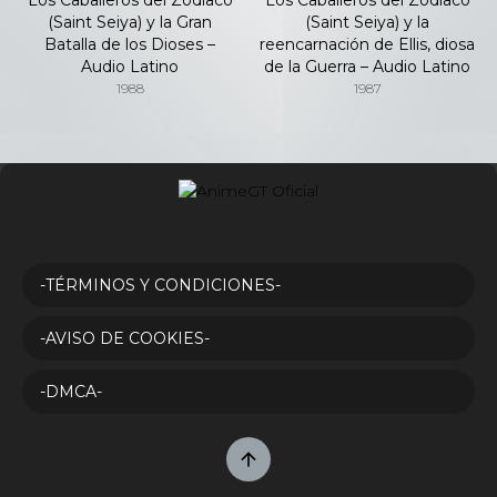
(Saint Seiya) y la Gran
(Saint Seiya) y la
Batalla de los Dioses –
reencarnación de Ellis, diosa
Audio Latino
de la Guerra – Audio Latino
1988
1987
-TÉRMINOS Y CONDICIONES-
-AVISO DE COOKIES-
-DMCA-