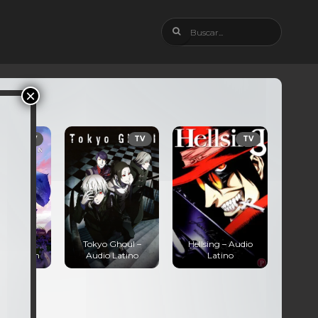
V
TV
TV
Tokyo Ghoul –
Hellsing – Audio
Tokko – Aud
en
Audio Latino
Latino
Latino