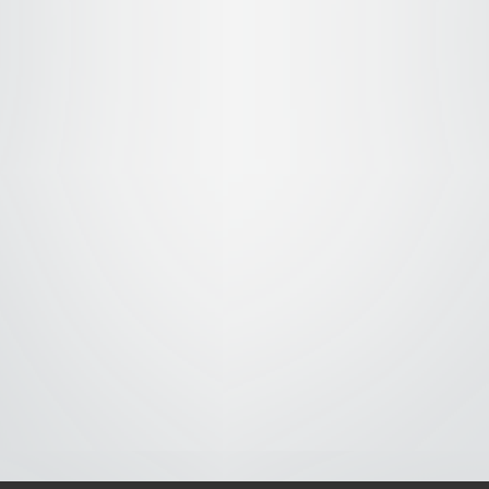
S-
-AVISO DE COOKIES-
-DMCA-