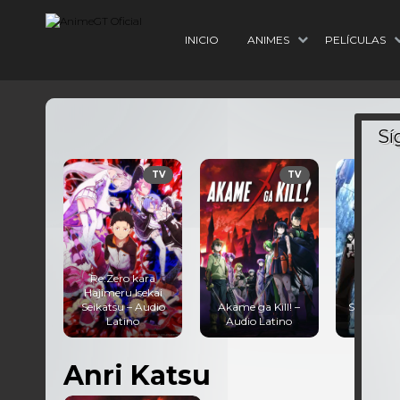
INICIO
ANIMES
PELÍCULAS
TV
TV
TV
Re:Zero kara
Hajimeru Isekai
Seikatsu – Audio
Akame ga Kill! –
Shingeki no Kyoji
Latino
Audio Latino
Season 3 Parte 1
Anri Katsu