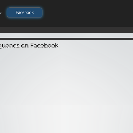
Facebook
TV
T
720P
Los Caballeros del
Zodiaco (Saint
Darling in the
Seiya) contra
n
FranXX – Audio
Lucifer – Audio
Latino
Latino
Violet Evergard