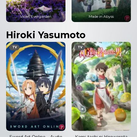
Made in Abyss
Azur Lane – Audio Latino
Hiroki Yasumoto
TV
TV
Sword Art Online – Audio
Kami-tachi ni Hirowareta