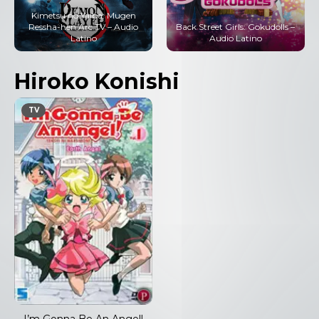
Kimetsu no Yaiba: Mugen
Ressha-hen Arc TV – Audio
Back Street Girls: Gokudolls –
Latino
Audio Latino
Hiroko Konishi
TV
I’m Gonna Be An Angel!