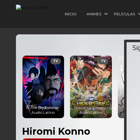
INICIO
ANIMES
PELÍCULAS
TV
TV
TV
Los Super Once
Kimetsu 
– Audio
B: The Beginning –
(Inazuma Eleven) –
(Demon S
o
Audio Latino
Audio Latino
Audio 
Hiromi Konno