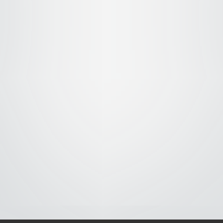
S-
-AVISO DE COOKIES-
-DMCA-