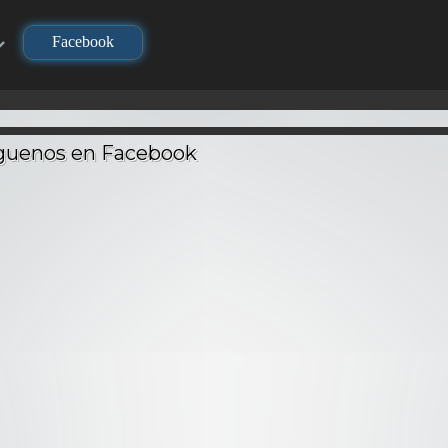
Facebook
TV
TV
TV
no Yaiba
Demi-chan wa
Dragon 
layer) –
Sousou no Frieren –
Kataritai – Audio
Ataque 
Latino
Audio Latino
Latino
– Audi