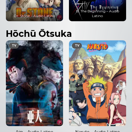
B: The Beginning – Audio
Dr. Stone – Audio Latino
Latino
Hōchū Ōtsuka
TV
TV
Ajin – Audio Latino
Naruto – Audio Latino