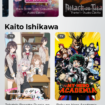
Back Street Girls: Gokudolls –
Shingeki no Kyojin Season 4
Audio Latino
Parte 1 – Audio Latino
Kaito Ishikawa
TV
TV
Tokidoki Bosotto Russia-go
Boku no Hero Academia –