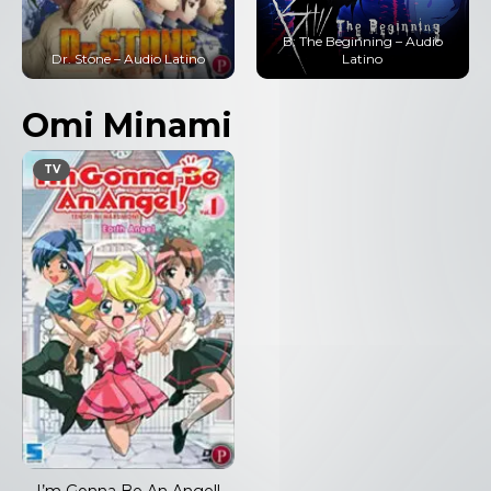
B: The Beginning – Audio
Dr. Stone – Audio Latino
Latino
Omi Minami
TV
I’m Gonna Be An Angel!