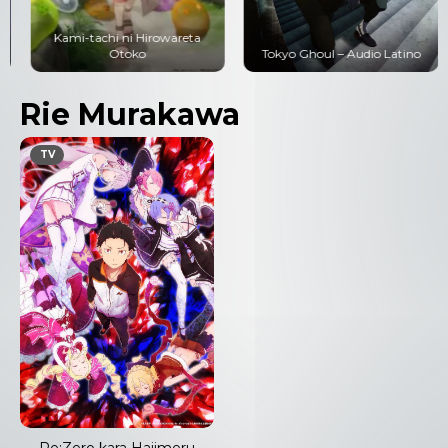
Kami-tachi ni Hirowareta
Otoko
Tokyo Ghoul – Audio Latino
Rie Murakawa
TV
Re:Zero kara Hajimeru