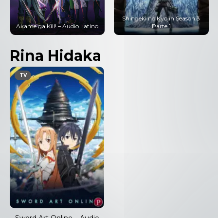
Shingeki no Kyojin Season 3
Akame ga Kill! – Audio Latino
Parte 1
Rina Hidaka
TV
Sword Art Online – Audio