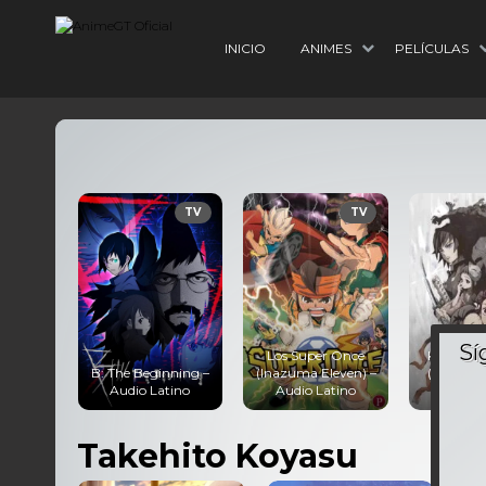
INICIO
ANIMES
PELÍCULAS
TV
TV
TV
Los Super Once
Kimetsu 
– Audio
B: The Beginning –
(Inazuma Eleven) –
(Demon S
o
Audio Latino
Audio Latino
Audio 
Takehito Koyasu