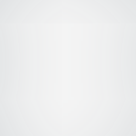
V
TV
TV
ingeki no Kyojin
Shingeki no Kyojin
Shingeki no Kyo
ason 4 Parte 1 –
Season 2 – Audio
Season 3 Parte 1
Audio Latino
Latino
Audio Latino
2020
2013
2018
V
TV
TV