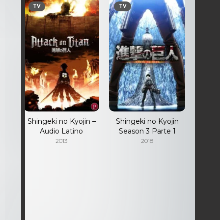
TV
TV
jin
Shingeki no Kyojin –
Shingeki no Kyojin
 –
Audio Latino
Season 3 Parte 1
2013
2018