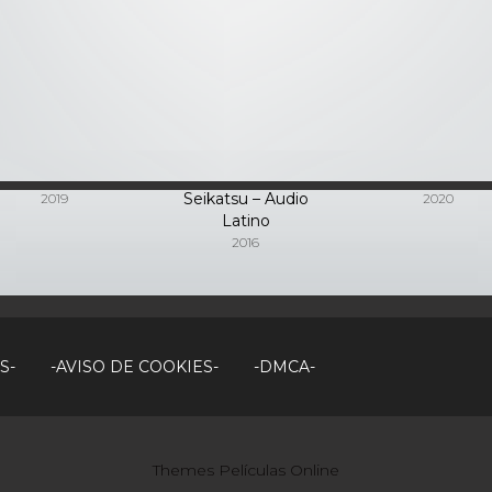
imetsu no Yaiba
Re:Zero kara
Kami-tachi ni
(Demon Slayer)
Hajimeru Isekai
Hirowareta Oto
Seikatsu – Audio
2019
2020
Latino
2016
S-
-AVISO DE COOKIES-
-DMCA-
Themes Películas Online