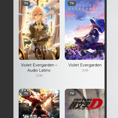
TV
TV
T
Violet Evergarden –
Violet Evergarden
Sh
Audio Latino
Se
2018
2018
TV
TV
T