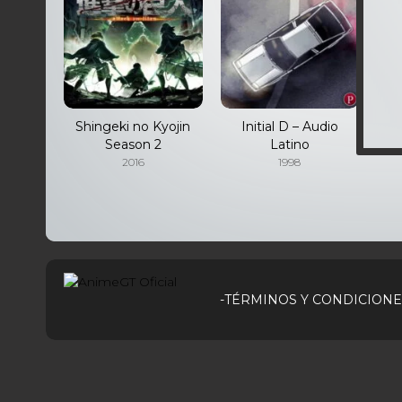
Shingeki no Kyojin
Initial D – Audio
K
Season 2
Latino
2016
1998
-TÉRMINOS Y CONDICIONE