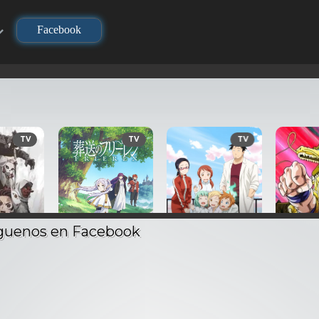
Facebook
TV
TV
TV
no Yaiba
Demi-chan wa
Dragon 
layer) –
Sousou no Frieren –
Kataritai – Audio
Ataque 
Latino
Audio Latino
Latino
– Audi