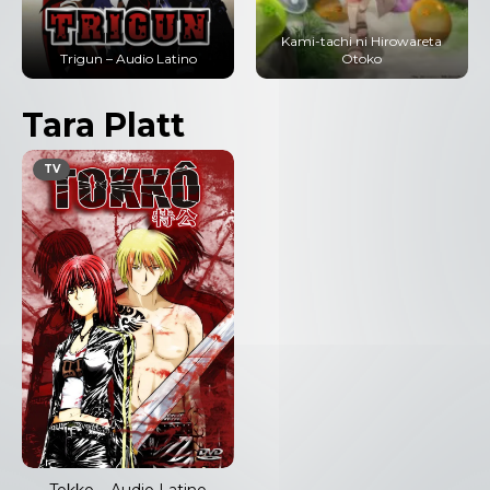
Kami-tachi ni Hirowareta
Ore dake Level Up na Ken
Otoko
(Solo Leveling) – Audio Latino
Tara Platt
TV
Tokko – Audio Latino