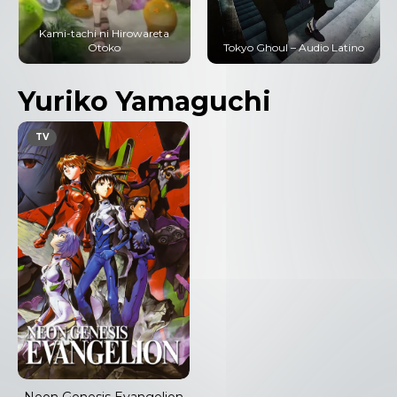
Kami-tachi ni Hirowareta
Otoko
Tokyo Ghoul – Audio Latino
Yuriko Yamaguchi
TV
Neon Genesis Evangelion