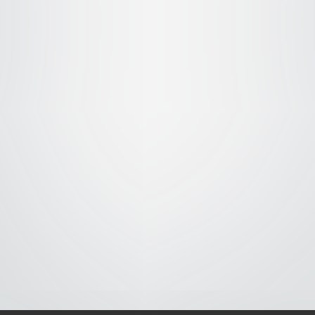
S-
-AVISO DE COOKIES-
-DMCA-