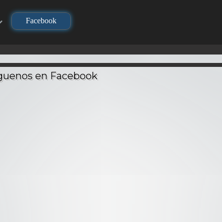
Facebook
TV
TV
TV
Los Caba
Zodiac
Seiya) 
i – Audio
DNA² – Audio
Geneshaft – Audio
Batal
ino
Latino
Latino
Dios