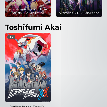
Re:Zero kara Hajimeru Isekai
Seikatsu – Audio Latino
Akame ga Kill! – Audio Latino
Toshifumi Akai
TV
Darling in the FranXX –