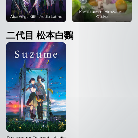
Kami-tachi ni Hirowareta
Akame ga Kill! – Audio Latino
Otoko
二代目 松本白鸚
Suzume no Tojimari – Audio