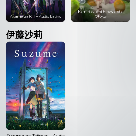
Kami-tachi ni Hirowareta
Otoko
Tokyo Ghoul – Audio Latino
伊藤沙莉
Suzume no Tojimari – Audio