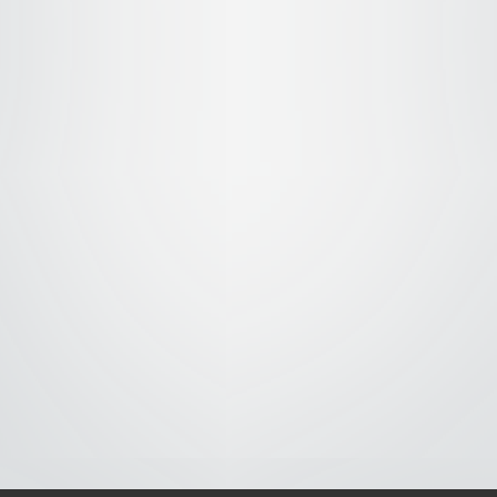
S-
-AVISO DE COOKIES-
-DMCA-