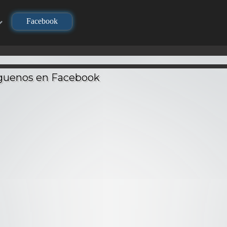
Facebook
TV
TV
TV
Los Caba
Zodiac
Seiya) 
i – Audio
DNA² – Audio
Geneshaft – Audio
Batal
ino
Latino
Latino
Dios