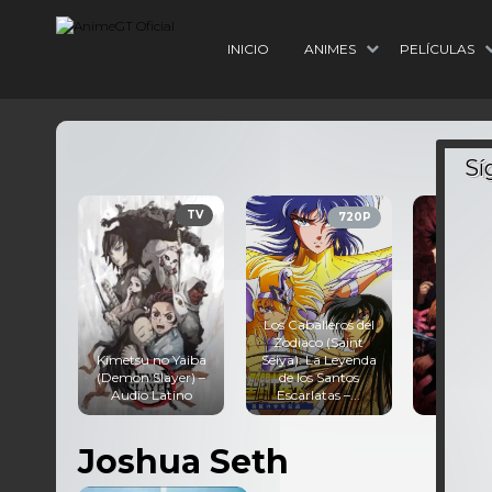
INICIO
ANIMES
PELÍCULAS
TV
TV
720P
Los Caballeros del
Zodiaco (Saint
 Yaiba
Seiya): La Leyenda
yer) –
de los Santos
Jujutsu Kaisen –
Mirai Nikk
tino
Escarlatas –...
Audio Latino
Lat
Joshua Seth