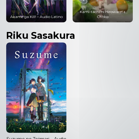
Kami-tachi ni Hirowareta
Akame ga Kill! – Audio Latino
Otoko
Riku Sasakura
Suzume no Tojimari – Audio