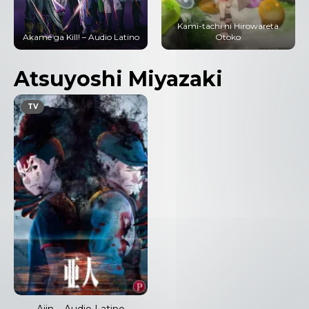
Kami-tachi ni Hirowareta
Akame ga Kill! – Audio Latino
Otoko
Atsuyoshi Miyazaki
TV
Ajin – Audio Latino